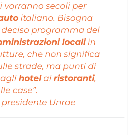
i vorranno secoli per
auto
italiano. Bisogna
un deciso programma del
ministrazioni locali
in
utture, che non significa
lle strade, ma punti di
dagli
hotel
ai
ristoranti
,
lle case”.
, presidente Unrae