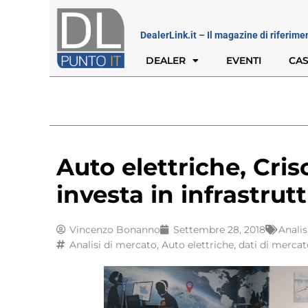
DealerLink.it – Il magazine di riferime
DEALER
EVENTI
CAS
Auto elettriche, Cris
investa in infrastrut
Vincenzo Bonanno
Settembre 28, 2018
Analis
Analisi di mercato
,
Auto elettriche
,
dati di mercat