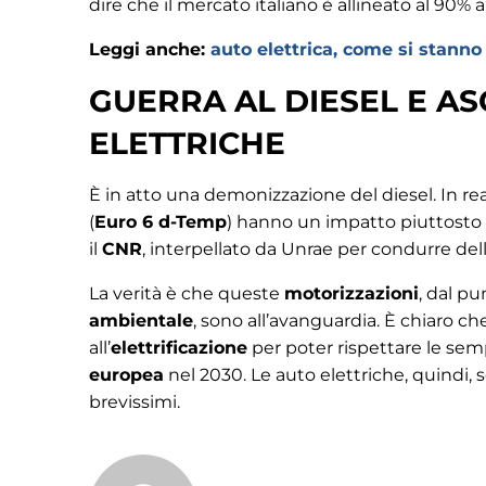
dire che il mercato italiano è allineato al 90%
Leggi anche:
auto elettrica, come si stanno
GUERRA AL DIESEL E A
ELETTRICHE
È in atto una demonizzazione del diesel. In rea
(
Euro 6 d-Temp
) hanno un impatto piuttosto
il
CNR
, interpellato da Unrae per condurre dell
La verità è che queste
motorizzazioni
, dal pun
ambientale
, sono all’avanguardia. È chiaro ch
all’
elettrificazione
per poter rispettare le semp
europea
nel 2030. Le auto elettriche, quindi, 
brevissimi.