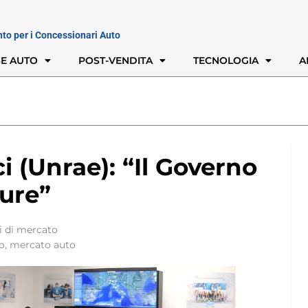
nto per i Concessionari Auto
E AUTO
POST-VENDITA
TECNOLOGIA
A
ci (Unrae): “Il Governo
ture”
i di mercato
o
,
mercato auto