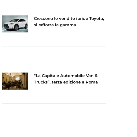
Crescono le vendite ibride Toyota,
si rafforza la gamma
“La Capitale Automobile Van &
Trucks”, terza edizione a Roma