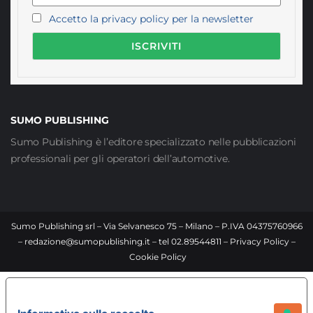
Accetto la privacy policy per la newsletter
SUMO PUBLISHING
Sumo Publishing è l’editore specializzato nelle pubblicazioni
professionali per gli operatori dell’automotive.
Sumo Publishing srl – Via Selvanesco 75 – Milano – P.IVA 04375760966
–
redazione@sumopublishing.it
– tel 02.89544811 –
Privacy Policy
–
Cookie Policy
LE TUE PREFERENZE RELATIVE ALLA PRIVACY