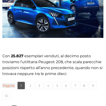
Con
25.827
esemplari venduti, al decimo posto
troviamo l’utilitaria Peugeot 208, che scala parecchie
posizioni rispetto all’anno precedente, quando non si
trovava neppure tra le prime dieci.
Pagine:
1
2
3
4
5
6
7
8
9
10