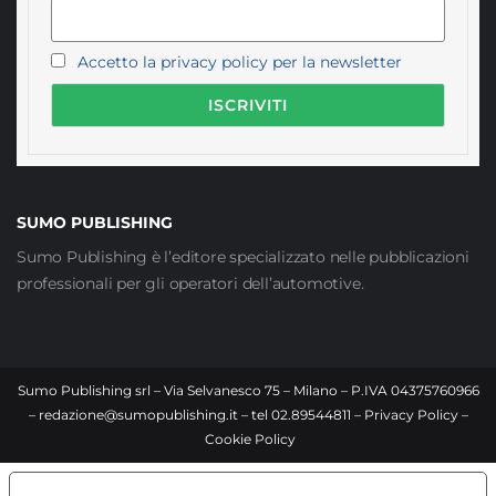
Accetto la privacy policy per la newsletter
SUMO PUBLISHING
Sumo Publishing è l’editore specializzato nelle pubblicazioni
professionali per gli operatori dell’automotive.
Sumo Publishing srl – Via Selvanesco 75 – Milano – P.IVA 04375760966
–
redazione@sumopublishing.it
– tel 02.89544811 –
Privacy Policy
–
Cookie Policy
LE TUE PREFERENZE RELATIVE ALLA PRIVACY