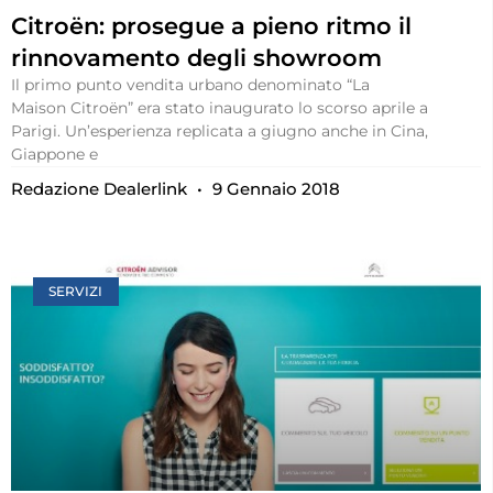
Citroën: prosegue a pieno ritmo il
rinnovamento degli showroom
Il primo punto vendita urbano denominato “La
Maison Citroën” era stato inaugurato lo scorso aprile a
Parigi. Un’esperienza replicata a giugno anche in Cina,
Giappone e
Redazione Dealerlink
9 Gennaio 2018
SERVIZI