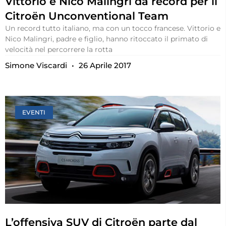
Vittorio e Nico Malingri da record per il
Citroën Unconventional Team
Un record tutto italiano, ma con un tocco francese. Vittorio e
Nico Malingri, padre e figlio, hanno ritoccato il primato di
velocità nel percorrere la rotta
Simone Viscardi
26 Aprile 2017
EVENTI
L’offensiva SUV di Citroën parte dal