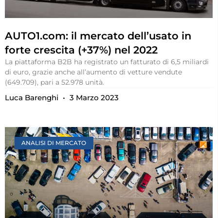
AUTO1.com: il mercato dell’usato in
forte crescita (+37%) nel 2022
La piattaforma B2B ha registrato un fatturato di 6,5 miliardi
di euro, grazie anche all’aumento di vetture vendute
(649.709), pari a 52.978 unità.
Luca Barenghi
3 Marzo 2023
ANALISI DI MERCATO