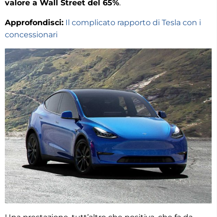
valore a Wall Street del 65%
.
Approfondisci:
Il complicato rapporto di Tesla con i
concessionari