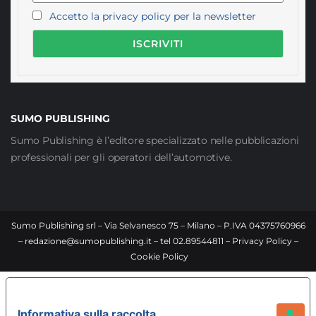
Accetto la privacy policy per la newsletter
SUMO PUBLISHING
Sumo Publishing è l’editore specializzato nelle pubblicazioni
professionali per gli operatori dell’automotive.
Sumo Publishing srl – Via Selvanesco 75 – Milano – P.IVA 04375760966
–
redazione@sumopublishing.it
– tel 02.89544811 –
Privacy Policy
–
Cookie Policy
LE TUE PREFERENZE RELATIVE ALLA PRIVACY
Informativa sulla raccolta