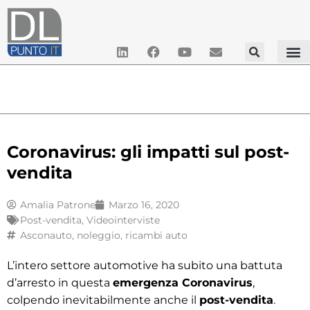
Coronavirus: gli impatti sul post-
vendita
Amalia Patrone
Marzo 16, 2020
Post-vendita
,
Videointerviste
Asconauto
,
noleggio
,
ricambi auto
L’intero settore automotive ha subito una battuta
d’arresto in questa
emergenza Coronavirus
,
colpendo inevitabilmente anche il
post-vendita
.