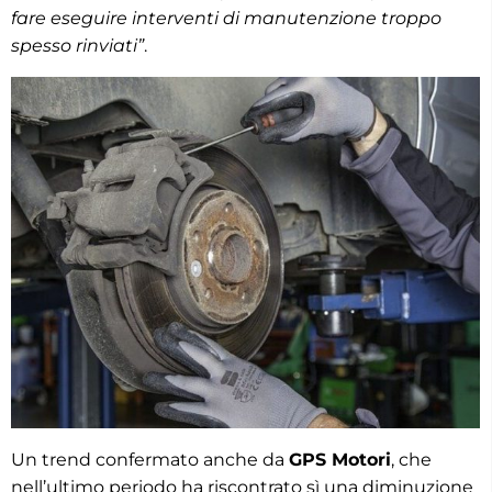
fare eseguire interventi di manutenzione troppo
spesso rinviati”
.
Un trend confermato anche da
GPS Motori
, che
nell’ultimo periodo ha riscontrato sì una diminuzione