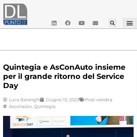
Quintegia e AsConAuto insieme
per il grande ritorno del Service
Day
Luca Barenghi
Giugno 13, 2023
Post-vendita
Asconauto
,
Quintegia