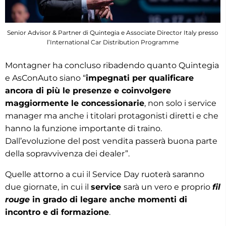
Senior Advisor & Partner di Quintegia e Associate Director Italy presso
l’International Car Distribution Programme
Montagner ha concluso ribadendo quanto Quintegia
e AsConAuto siano “
impegnati per qualificare
ancora di più le presenze e coinvolgere
maggiormente le concessionarie
, non solo i service
manager ma anche i titolari protagonisti diretti e che
hanno la funzione importante di traino.
Dall’evoluzione del post vendita passerà buona parte
della sopravvivenza dei dealer”.
Quelle attorno a cui il Service Day ruoterà saranno
due giornate, in cui il
service
sarà un vero e proprio
fil
rouge
in grado di legare anche momenti di
incontro e di formazione
.