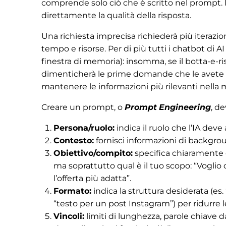
comprende solo ciò che è scritto nel prompt. 
direttamente la qualità della risposta.
Una richiesta imprecisa richiederà più iterazio
tempo e risorse. Per di più tutti i chatbot di A
finestra di memoria): insomma, se il botta-e-risp
dimenticherà le prime domande che le avete f
mantenere le informazioni più rilevanti nella 
Creare un prompt, o
Prompt
Engineering
, d
Persona/ruolo:
indica il ruolo che l’IA deve
Contesto:
fornisci informazioni di backgroun
Obiettivo/compito:
specifica chiaramente co
ma soprattutto qual è il tuo scopo: “Vogli
l’offerta più adatta”.
Formato:
indica la struttura desiderata (es. 
“testo per un post Instagram”) per ridurre 
Vincoli:
limiti di lunghezza, parole chiave d