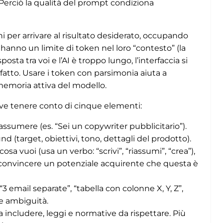
Perciò la qualità del prompt condiziona
ni per arrivare al risultato desiderato, occupando
I hanno un limite di token nel loro “contesto” (la
osta tra voi e l’AI è troppo lungo, l’interfaccia si
atto. Usare i token con parsimonia aiuta a
memoria attiva del modello.
eve tenere conto di cinque elementi:
 assumere (es. “Sei un copywriter pubblicitario”).
d (target, obiettivi, tono, dettagli del prodotto).
sa vuoi (usa un verbo: “scrivi”, “riassumi”, “crea”),
o convincere un potenziale acquirente che questa è
“3 email separate”, “tabella con colonne X, Y, Z”,
le ambiguità.
a includere, leggi e normative da rispettare. Più