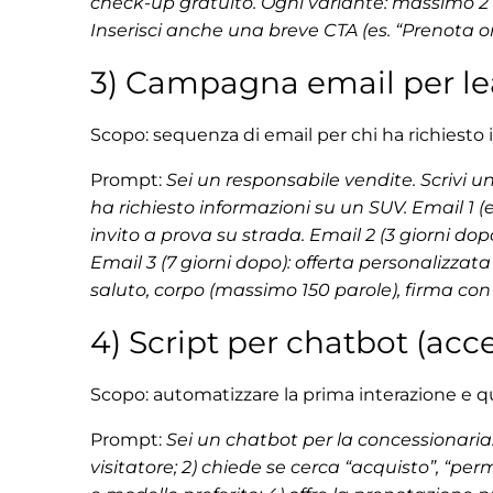
check-up gratuito. Ogni variante: massimo 2 fr
Inserisci anche una breve CTA (es. “Prenota or
3) Campagna email per le
Scopo: sequenza di email per chi ha richiesto
Prompt:
Sei un responsabile vendite. Scrivi u
ha richiesto informazioni su un SUV. Email 1 (
invito a prova su strada. Email 2 (3 giorni do
Email 3 (7 giorni dopo): offerta personalizzat
saluto, corpo (massimo 150 parole), firma con
4) Script per chatbot (acces
Scopo: automatizzare la prima interazione e qua
Prompt:
Sei un chatbot per la concessionaria. 
visitatore; 2) chiede se cerca “acquisto”, “pe