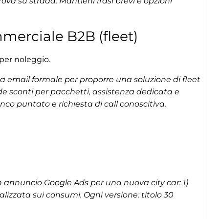
rova su strada. Mantieni frasi brevi e opzioni
merciale B2B (fleet)
per noleggio.
 email formale per proporre una soluzione di fleet
de sconti per pacchetti, assistenza dedicata e
lenco puntato e richiesta di call conoscitiva.
i
n annuncio Google Ads per una nuova city car: 1)
calizzata sui consumi. Ogni versione: titolo 30