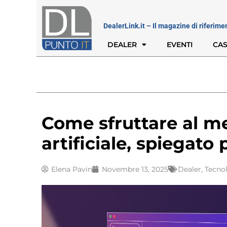
DealerLink.it – Il magazine di riferime
DEALER
EVENTI
CAS
Come sfruttare al meg
artificiale, spiegato
Elena Pavin
Novembre 13, 2025
Dealer
,
Tecno