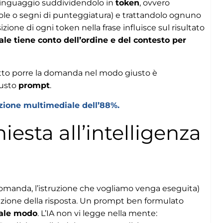
il linguaggio suddividendolo in
token
, ovvero
role o segni di punteggiatura) e trattandolo ognuno
izione di ogni token nella frase influisce sul risultato
iale tiene conto dell’ordine e del contesto per
tto porre la domanda nel modo giusto è
iusto
prompt
.
duzione multimediale dell’88%.
esta all’intelligenza
 domanda, l’istruzione che vogliamo venga eseguita)
azione della risposta. Un prompt ben formulato
uale modo
. L’IA non vi legge nella mente: