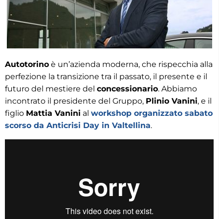
Autotorino
è un’azienda moderna, che rispecchia alla
perfezione la transizione tra il passato, il presente e il
futuro del mestiere del
concessionario
. Abbiamo
incontrato il presidente del Gruppo,
Plinio Vanini
, e il
figlio
Mattia Vanini
al
workshop organizzato
sabato
scorso da Anticrisi Day in Valtellina
.