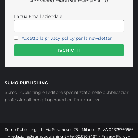
Approfondimenti sul mercato auto
La tua Email aziendale
Accetto la privacy policy per la newsletter
SUMO PUBLISHING
Sumo Publishing è l’editore specializzato nelle pubblicazioni
professionali per gli operatori dell’automotive.
Sumo Publishing srl – Via Selvanesco 75 – Milano – P.IVA 04375760966
–
redazione@sumopublishing.it
– tel 02.89544811 –
Privacy Policy
–