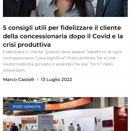
5 consigli utili per fidelizzare il cliente
della concessionaria dopo il Covid e la
crisi produttiva
Fidelizzare il cliente. Questo deve essere l’obiettivo di ogni
concessionario. Cosa significa? Praticamente, far sì che
l’automobilista (privato o azienda che sia) “torni” nello
showroom
Marco Castelli
13 Luglio 2022
POST-VENDITA