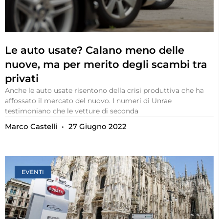
Le auto usate? Calano meno delle
nuove, ma per merito degli scambi tra
privati
Anche le auto usate risentono della crisi produttiva che ha
affossato il mercato del nuovo. I numeri di Unrae
testimoniano che le vetture di seconda
Marco Castelli
27 Giugno 2022
EVENTI