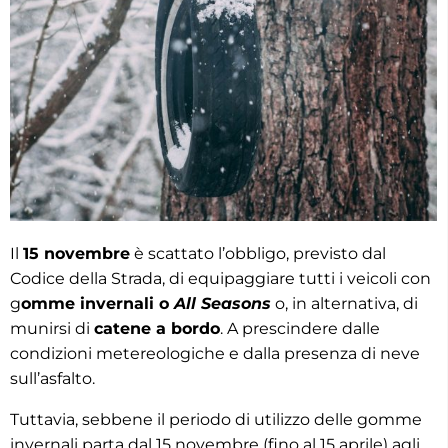
Il
15 novembre
è scattato l’obbligo, previsto dal
Codice della Strada, di equipaggiare tutti i veicoli con
g
omme invernali o
All Seasons
o, in alternativa, di
munirsi di
catene a bordo
. A prescindere dalle
condizioni metereologiche e dalla presenza di neve
sull’asfalto.
Tuttavia, sebbene il periodo di utilizzo delle gomme
invernali parta dal 15 novembre (fino al 15 aprile) agli