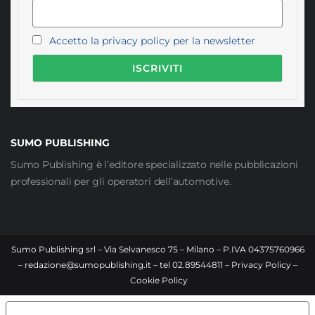
Accetto la privacy policy per la newsletter
SUMO PUBLISHING
Sumo Publishing è l’editore specializzato nelle pubblicazioni
professionali per gli operatori dell’automotive.
Sumo Publishing srl – Via Selvanesco 75 – Milano – P.IVA 04375760966
–
redazione@sumopublishing.it
– tel 02.89544811 –
Privacy Policy
–
Cookie Policy
LE TUE PREFERENZE RELATIVE ALLA PRIVACY