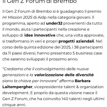
Il Gen Z Forum di Brembo
Il Gen Z Forum di Brembo si è guadagnato il premio
Hr Mission 2025
di Aidp nella categoria giovani. Il
programma, aperto ad
under32
provenienti da tutto
il mondo, aiuta i partecipanti nella creazione e
sviluppo di
idee innovative
che, una volta approvate,
si trasformano in veri e propri
progetti aziendali
. Nel
corso della quinta edizione del 2025, i 38 partecipanti
da 11 paesi diversi, hanno presentato 5 business case
che saranno sviluppati il prossimo anno.
“
Crediamo che il coinvolgimento delle nuove
generazioni e la
valorizzazione delle diversità
siano la chiave per innovare
” afferma
Barbara
Laitempergher
, vicepresidente talent & organization
development. E proprio da questa visione nasce il
Gen Z Forum, che ha coinvolto 140 talenti negli ultimi
cinque anni.