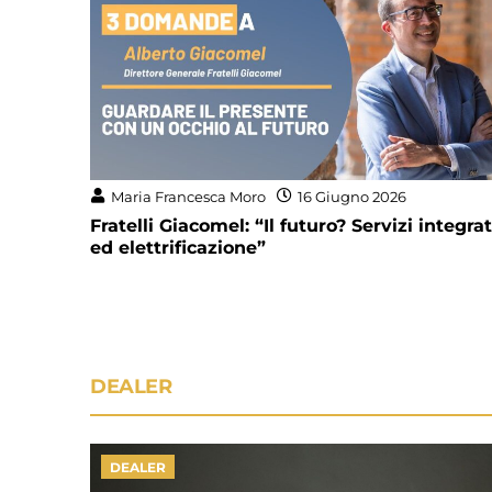
Maria Francesca Moro
16 Giugno 2026
Fratelli Giacomel: “Il futuro? Servizi integrat
ed elettrificazione”
DEALER
DEALER