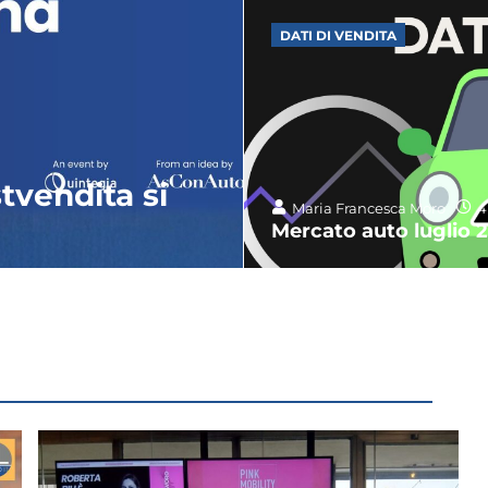
DATI DI VENDITA
tvendita si
Maria Francesca Moro
4
Mercato auto luglio 20