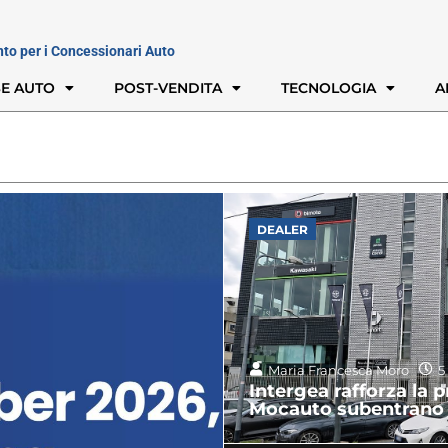
nto per i Concessionari Auto
E AUTO
POST-VENDITA
TECNOLOGIA
A
DEALER
Maria Francesca Moro
5
Intergea rafforza la 
Mocauto subentrano 