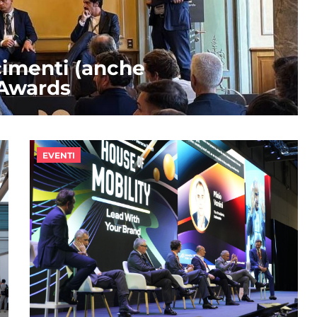
cimenti (anche
 Awards
EVENTI