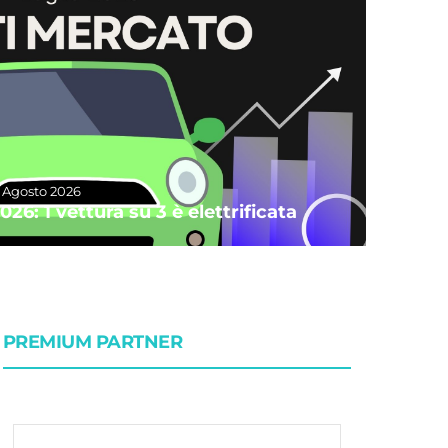
 Agosto 2026
26: 1 vettura su 3 è elettrificata
PREMIUM PARTNER