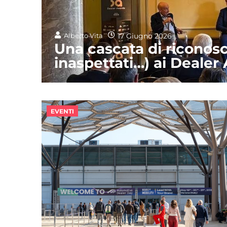
17 Giugno 2026
Alberto Vita
Una cascata di riconos
inaspettati…) ai Dealer
EVENTI