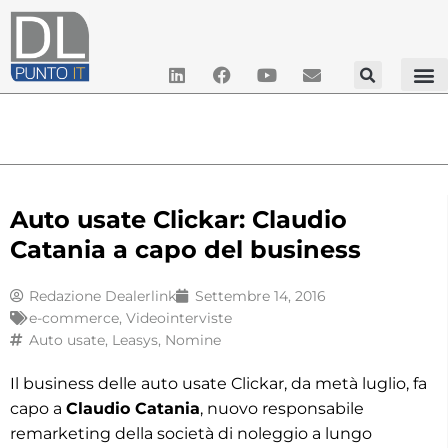
Auto usate Clickar: Claudio
Catania a capo del business
Redazione Dealerlink
Settembre 14, 2016
e-commerce
,
Videointerviste
Auto usate
,
Leasys
,
Nomine
Il business delle auto usate Clickar, da metà luglio, fa
capo a
Claudio Catania
, nuovo responsabile
remarketing della società di noleggio a lungo