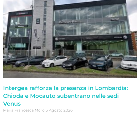
Intergea rafforza la presenza in Lombardia:
Chioda e Mocauto subentrano nelle sedi
Venus
Maria Francesca Moro
5 Agosto 2026