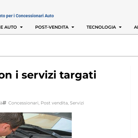
nto per i Concessionari Auto
E AUTO
POST-VENDITA
TECNOLOGIA
A
on i servizi targati
tà
Concessionari
,
Post vendita
,
Servizi