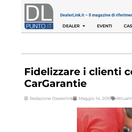
DealerLink.it – Il magazine di riferime
DEALER
EVENTI
CAS
Fidelizzare i clienti c
CarGarantie
Redazione Dealerlink
Maggio 14, 2015
Attuali