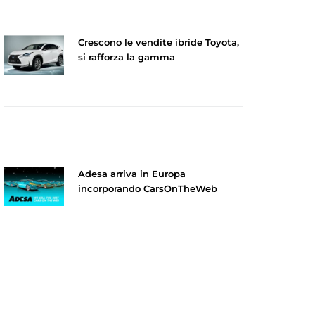
Crescono le vendite ibride Toyota,
si rafforza la gamma
Adesa arriva in Europa
incorporando CarsOnTheWeb