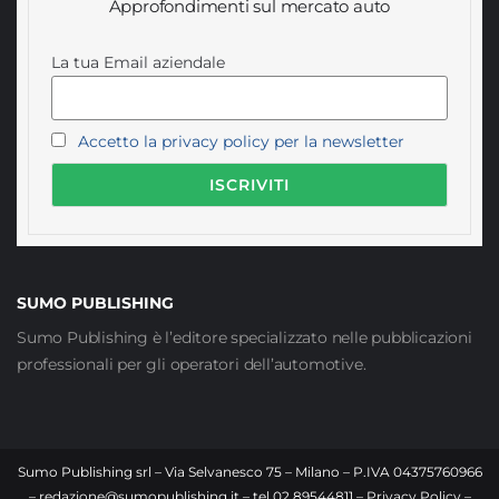
Approfondimenti sul mercato auto
La tua Email aziendale
Accetto la privacy policy per la newsletter
SUMO PUBLISHING
Sumo Publishing è l’editore specializzato nelle pubblicazioni
professionali per gli operatori dell’automotive.
Sumo Publishing srl – Via Selvanesco 75 – Milano – P.IVA 04375760966
–
redazione@sumopublishing.it
– tel 02.89544811 –
Privacy Policy
–