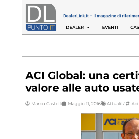
DealerLink.it – Il magazine di riferime
DEALER
EVENTI
CAS
ACI Global: una cert
valore alle auto usat
Marco Castelli
Maggio 11, 2016
Attualità
Aci