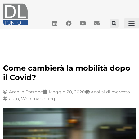
Come cambierà la mobilità dopo
il Covid?
Amalia Patrone
Maggio 28, 2020
Analisi di mercato
auto
,
Web marketing