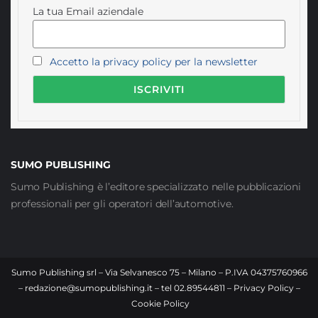
La tua Email aziendale
Accetto la privacy policy per la newsletter
SUMO PUBLISHING
Sumo Publishing è l’editore specializzato nelle pubblicazioni
professionali per gli operatori dell’automotive.
Sumo Publishing srl – Via Selvanesco 75 – Milano – P.IVA 04375760966
–
redazione@sumopublishing.it
– tel 02.89544811 –
Privacy Policy
–
Cookie Policy