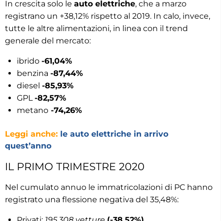
In crescita solo le
auto elettriche
, che a marzo
registrano un +38,12% rispetto al 2019. In calo, invece,
tutte le altre alimentazioni, in linea con il trend
generale del mercato:
ibrido
-61,04%
benzina
-87,44%
diesel
-85,93%
GPL
-82,57%
metano
-74,26%
Leggi anche:
le auto elettriche in arrivo
quest’anno
IL PRIMO TRIMESTRE 2020
Nel cumulato annuo le immatricolazioni di PC hanno
registrato una flessione negativa del 35,48%:
Privati:
195.308 vetture
(-38,52%)