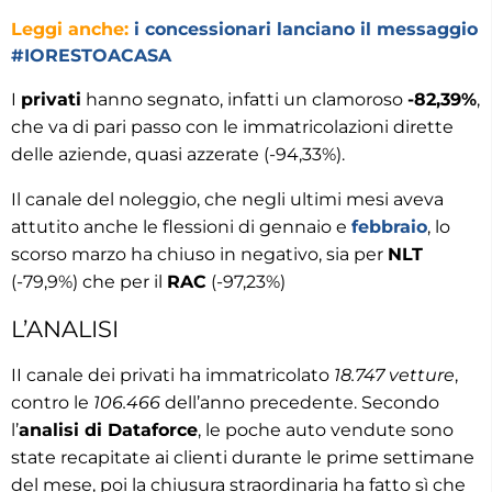
Leggi anche:
i concessionari lanciano il messaggio
#IORESTOACASA
I
privati
hanno segnato, infatti un clamoroso
-82,39%
,
che va di pari passo con le immatricolazioni dirette
delle aziende, quasi azzerate (-94,33%).
Il canale del noleggio, che negli ultimi mesi aveva
attutito anche le flessioni di gennaio e
febbraio
, lo
scorso marzo ha chiuso in negativo, sia per
NLT
(-79,9%) che per il
RAC
(-97,23%)
L’ANALISI
II canale dei privati ha immatricolato
18.747 vetture
,
contro le
106.466
dell’anno precedente. Secondo
l’
analisi di Dataforce
, le poche auto vendute sono
state recapitate ai clienti durante le prime settimane
del mese, poi la chiusura straordinaria ha fatto sì che