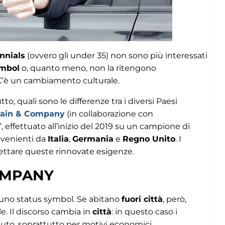
ennials
(ovvero gli under 35) non sono più interessati
ymbol
o, quanto meno, non la ritengono
. C’è un cambiamento culturale.
to, quali sono le differenze tra i diversi Paesi
ain & Company
(in collaborazione con
”, effettuato all’inizio del 2019 su un campione di
rovenienti da
Italia
,
Germania
e
Regno Unito
. I
ttare queste rinnovate esigenze.
COMPANY
 uno status symbol. Se abitano
fuori città
, però,
e. Il discorso cambia in
città
: in questo caso i
’auto, soprattutto per motivi economici.