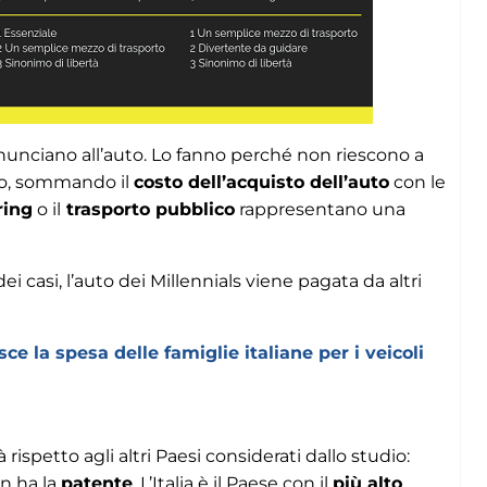
 rinunciano all’auto. Lo fanno perché non riescono a
ano, sommando il
costo dell’acquisto dell’auto
con le
ring
o il
trasporto pubblico
rappresentano una
ei casi, l’auto dei Millennials viene pagata da altri
e la spesa delle famiglie italiane per i veicoli
rispetto agli altri Paesi considerati dallo studio:
on ha la
patente
. L’Italia è il Paese con il
più alto