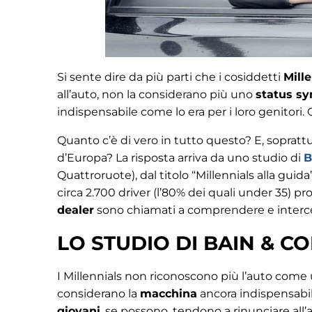
Si sente dire da più parti che i cosiddetti
Mill
all’auto, non la considerano più uno
status s
indispensabile come lo era per i loro genitori
Quanto c’è di vero in tutto questo? E, soprattut
d’Europa? La risposta arriva da uno studio di
B
Quattroruote), dal titolo “Millennials alla guida
circa 2.700 driver (l’80% dei quali under 35) p
dealer
sono chiamati a comprendere e interce
LO STUDIO DI BAIN & 
I Millennials non riconoscono più l’auto come
considerano la
macchina
ancora indispensabil
giovani
, se possono, tendono a rinunciare all