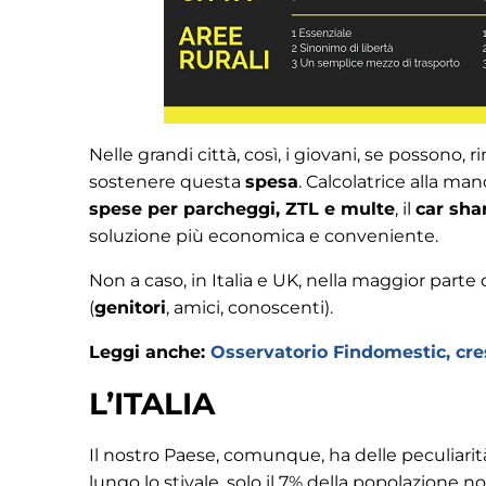
Nelle grandi città, così, i giovani, se possono,
sostenere questa
spesa
. Calcolatrice alla m
spese per parcheggi, ZTL e multe
, il
car sha
soluzione più economica e conveniente.
Non a caso, in Italia e UK, nella maggior parte d
(
genitori
, amici, conoscenti).
Leggi anche:
Osservatorio Findomestic, cresc
L’ITALIA
Il nostro Paese, comunque, ha delle peculiarità 
lungo lo stivale, solo il 7% della popolazione n