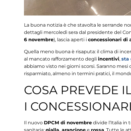
La buona notizia è che stavolta le serrande no
dettagli mercoledì sera dal presidente del Co
6 novembre
), lascia aperti i
concessionari di
Quella meno buona è risaputa: il clima di ince
al mancato rafforzamento degli
incentivi
,
sta 
abbiamo visto nei giorni scorsi. Saranno mesi d
risparmiato, almeno in termini pratici, il mond
COSA PREVEDE I
I CONCESSIONAR
Il nuovo
DPCM di novembre
divide l’Italia in
sanitaria:
gialla, arancione
e
rossa
. Tutte le a