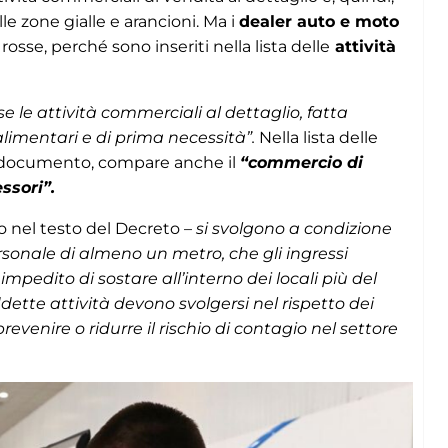
e zone gialle e arancioni. Ma i
dealer auto e moto
sse, perché sono inseriti nella lista delle
attività
e le attività commerciali al dettaglio, fatta
alimentari e di prima necessità”.
Nella lista delle
del documento, compare anche il
“commercio di
ssori”.
to nel testo del Decreto –
si svolgono a condizione
ersonale di almeno un metro, che gli ingressi
edito di sostare all’interno dei locali più del
dette attività devono svolgersi nel rispetto dei
revenire o ridurre il rischio di contagio nel settore