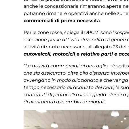
anche le concessionarie rimarranno aperte nell
potranno rimanere operativi anche nelle zone ro
commerciali di prima necessità
.
Per le zone rosse, spiega il DPCM, sono “
sospes
eccezione per le attività di vendita di generi 
attività ritenute necessarie, all’allegato 23 
autoveicoli, motocicli e relative parti e acce
“Le attività commerciali al dettaglio
– è scrit
che sia assicurato, oltre alla distanza interp
avvengano in modo dilazionato e che venga imp
tempo necessario all’acquisto dei beni; le sud
contenuti di protocolli o linee guida idonei a p
di riferimento o in ambiti analoghi”.