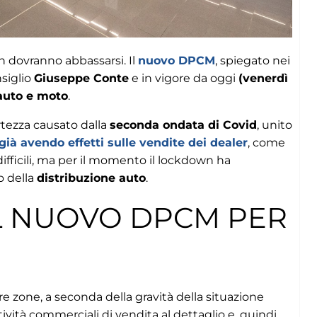
n dovranno abbassarsi. Il
nuovo DPCM
, spiegato nei
nsiglio
Giuseppe Conte
e in vigore da oggi
(venerdì
 auto e moto
.
rtezza causato dalla
seconda ondata di Covid
, unito
già avendo effetti sulle vendite dei dealer
, come
ifficili, ma per il momento il lockdown ha
o della
distribuzione auto
.
L NUOVO DPCM PER
I
 tre zone, a seconda della gravità della situazione
ttività commerciali di vendita al dettaglio e, quindi,