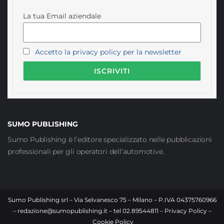
La tua Email aziendale
Accetto la privacy policy per la newsletter
SUMO PUBLISHING
Sumo Publishing è l’editore specializzato nelle pubblicazioni
professionali per gli operatori dell’automotive.
Sumo Publishing srl – Via Selvanesco 75 – Milano – P.IVA 04375760966
–
redazione@sumopublishing.it
– tel 02.89544811 –
Privacy Policy
–
Cookie Policy