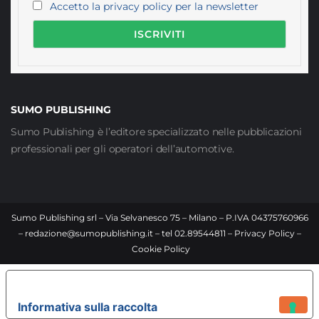
Accetto la privacy policy per la newsletter
SUMO PUBLISHING
Sumo Publishing è l’editore specializzato nelle pubblicazioni
professionali per gli operatori dell’automotive.
Sumo Publishing srl – Via Selvanesco 75 – Milano – P.IVA 04375760966
–
redazione@sumopublishing.it
– tel 02.89544811 –
Privacy Policy
–
Cookie Policy
LE TUE PREFERENZE RELATIVE ALLA PRIVACY
Informativa sulla raccolta