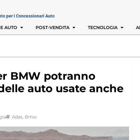
nto per i Concessionari Auto
E AUTO
POST-VENDITA
TECNOLOGIA
A
ler BMW potranno
 delle auto usate anche
gia
Adas
,
Bmw