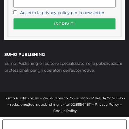
Accetto la privacy policy per la newsletter
SUMO PUBLISHING
Sumo Publishing è l’editore specializzato nelle pubblicazioni
professionali per gli operatori dell’automotive.
Sumo Publishing srl – Via Selvanesco 75 – Milano – P.IVA 04375760966
–
redazione@sumopublishing.it
– tel 02.89544811 –
Privacy Policy
–
Cookie Policy
LE TUE PREFERENZE RELATIVE ALLA PRIVACY