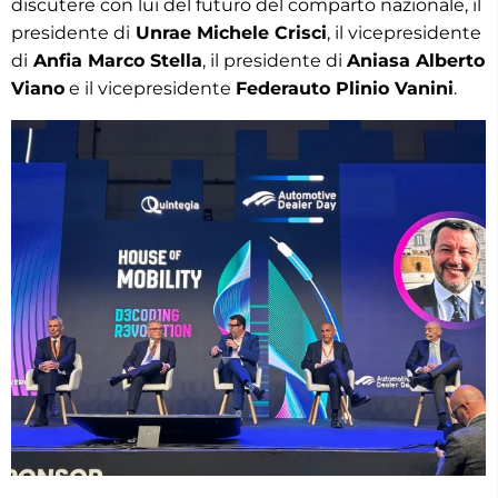
discutere con lui del futuro del comparto nazionale, il
presidente di
Unrae Michele Crisci
, il vicepresidente
di
Anfia Marco Stella
, il presidente di
Aniasa Alberto
Viano
e il vicepresidente
Federauto Plinio Vanini
.