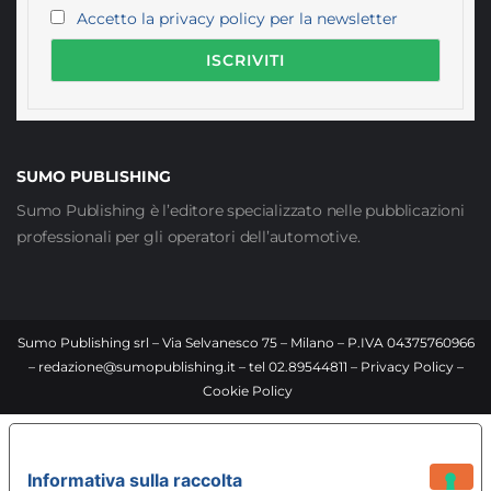
Accetto la privacy policy per la newsletter
SUMO PUBLISHING
Sumo Publishing è l’editore specializzato nelle pubblicazioni
professionali per gli operatori dell’automotive.
Sumo Publishing srl – Via Selvanesco 75 – Milano – P.IVA 04375760966
–
redazione@sumopublishing.it
– tel 02.89544811 –
Privacy Policy
–
Cookie Policy
LE TUE PREFERENZE RELATIVE ALLA PRIVACY
Informativa sulla raccolta