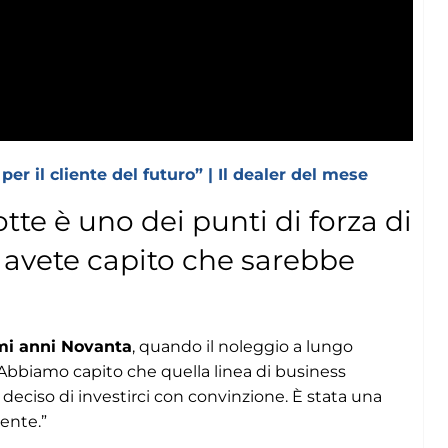
r il cliente del futuro” | Il dealer del mese
te è uno dei punti di forza di
 avete capito che sarebbe
imi anni Novanta
, quando il noleggio a lungo
. Abbiamo capito che quella linea di business
eciso di investirci con convinzione. È stata una
cente.”