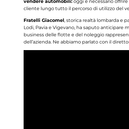
vendere automobili:
oggi è necessario offrire
cliente lungo tutto il percorso di utilizzo del ve
Fratelli Giacomel
, storica realtà lombarda e 
Lodi, Pavia e Vigevano, ha saputo anticipare mo
business delle flotte e del noleggio rappresent
dell’azienda. Ne abbiamo parlato con il dirett