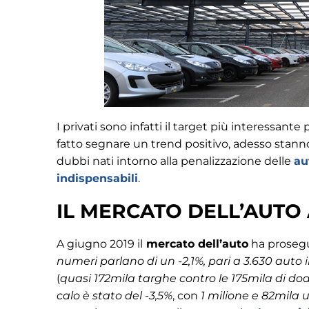
I privati sono infatti il target più interessante 
fatto segnare un trend positivo, adesso stann
dubbi nati intorno alla penalizzazione delle
au
indispensabili
.
IL MERCATO DELL’AUTO 
A giugno 2019 il
mercato dell’auto
ha prosegu
numeri parlano di un -2,1%, pari a 3.630 auto
(
quasi 172mila targhe contro le 175mila di dod
calo è stato del -3,5%
, con
1 milione e 82mila