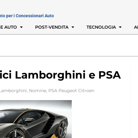
nto per i Concessionari Auto
E AUTO
POST-VENDITA
TECNOLOGIA
A
ici Lamborghini e PSA
Lamborghini
,
Nomine
,
PSA Peugeot Citroen