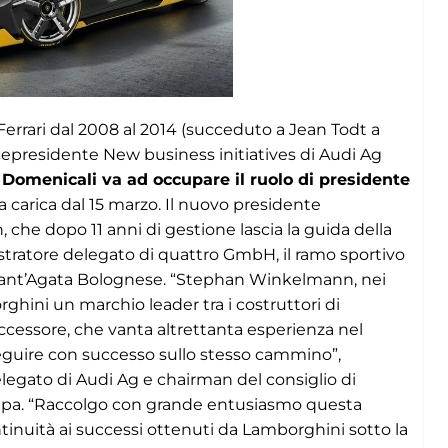
 Ferrari dal 2008 al 2014 (succeduto a Jean Todt a
cepresidente New business initiatives di Audi Ag
 Domenicali va ad occupare il ruolo di presidente
a carica dal 15 marzo. Il nuovo presidente
e dopo 11 anni di gestione lascia la guida della
nistratore delegato di quattro GmbH, il ramo sportivo
i Sant’Agata Bolognese. “Stephan Winkelmann, nei
rghini un marchio leader tra i costruttori di
successore, che vanta altrettanta esperienza nel
oseguire con successo sullo stesso cammino”,
gato di Audi Ag e chairman del consiglio di
Spa. “Raccolgo con grande entusiasmo questa
tinuità ai successi ottenuti da Lamborghini sotto la