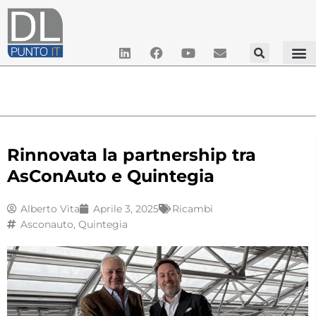
Rinnovata la partnership tra
AsConAuto e Quintegia
Alberto Vita
Aprile 3, 2025
Ricambi
Asconauto
,
Quintegia