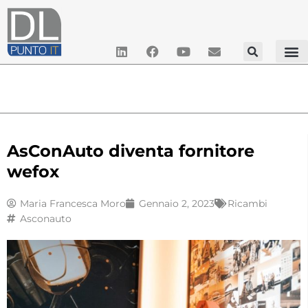
AsConAuto diventa fornitore
wefox
Maria Francesca Moro
Gennaio 2, 2023
Ricambi
Asconauto