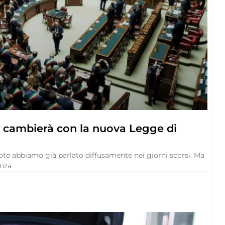
sa cambierà con la nuova Legge di
uote abbiamo già parlato diffusamente nei giorni scorsi. Ma
enza