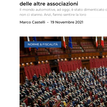
delle altre associazioni
Il mondo automotive, ad oggi, è stato dimenticato da
non ci stanno. Anzi, fanno sentire la loro
Marco Castelli
19 Novembre 2021
NORME & FISCALITÀ