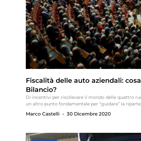
Fiscalità delle auto aziendali: co
Bilancio?
Di incentivi per risollevare il mondo delle quattro r
un altro punto fondamentale per “guidare” la ripart
Marco Castelli
30 Dicembre 2020