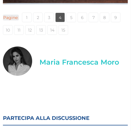
Pagine:
1
2
3
4
5
6
7
8
9
10
11
12
13
14
15
Maria Francesca Moro
PARTECIPA ALLA DISCUSSIONE