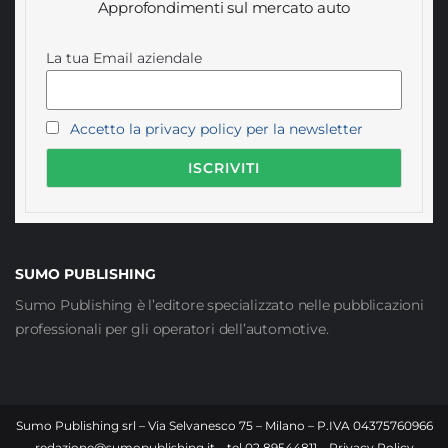
Approfondimenti sul mercato auto
La tua Email aziendale
Accetto la privacy policy per la newsletter
SUMO PUBLISHING
Sumo Publishing è l’editore specializzato nelle pubblicazioni
professionali per gli operatori dell’automotive.
Sumo Publishing srl – Via Selvanesco 75 – Milano – P.IVA 04375760966
–
redazione@sumopublishing.it
– tel 02.89544811 –
Privacy Policy
–