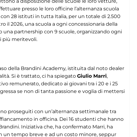
tono a disposizione delle scuole le loro vetture,
effettuare presso le loro officine l’alternanza scuola
 con 28 istituti in tutta Italia, per un totale di 2.500
ntro il 2026, una scuola a ogni concessionaria della
o una partnership con 9 scuole, organizzando ogni
 più meritevoli.
l caso della Brandini Academy, istituita dal noto dealer
ità. Si è trattato, ci ha spiegato
Giulio Marri
,
vo remunerato, dedicato ai giovani tra i 20 e i 25
gressa se non di tanta passione e voglia di mettersi
 sono proseguiti con un’alternanza settimanale tra
 affiancamento in officina. Dei 16 studenti che hanno
randini. Iniziativa che, ha confermato Marri, ha
li in un tempo breve e ad un costo minore, seppur