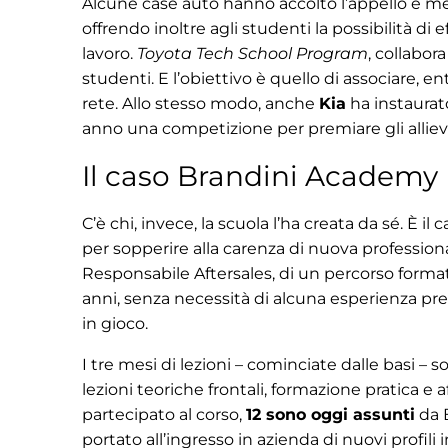
Alcune case auto hanno accolto l’appello e met
offrendo inoltre agli studenti la possibilità di 
lavoro.
Toyota Tech School Program
, collabora
studenti. E l’obiettivo è quello di associare, e
rete. Allo stesso modo, anche
Kia
ha instaurat
anno una competizione per premiare gli allievi
Il caso Brandini Academy
C’è chi, invece, la scuola l’ha creata da sé. È i
per sopperire alla carenza di nuova professional
Responsabile Aftersales, di un percorso formati
anni, senza necessità di alcuna esperienza pre
in gioco.
I tre mesi di lezioni – cominciate dalle basi –
lezioni teoriche frontali, formazione pratica e
partecipato al corso,
12 sono oggi assunti
da B
portato all’ingresso in azienda di nuovi profi