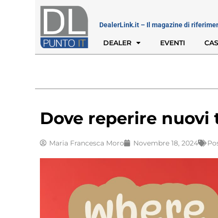
DealerLink.it – Il magazine di riferime
DEALER
EVENTI
CAS
Dove reperire nuovi t
Maria Francesca Moro
Novembre 18, 2024
Po