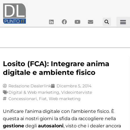
Losito (FCA): Integrare anima
digitale e ambiente fisico
Redazione Dealerlink
Dicembre 5, 2014
Digital & Web marketing
,
Videointerviste
Concessionari
,
Fiat
,
Web marketing
Unificare l’anima digitale con l’ambiente fisico. È
questa ai nostri giorni la sfida da raccogliere nella
gestione
degli
autosaloni
, visto che i dealer ancora