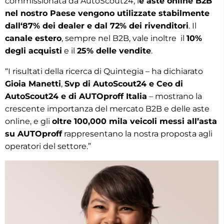
commissionata da AutoScout24, l
e aste online B2B
nel nostro Paese vengono utilizzate stabilmente
dall‘87% dei dealer e dal 72% dei rivenditori
. Il
canale estero
, sempre nel B2B, vale inoltre il
10%
degli acquisti
e il
25% delle vendite
.
“I risultati della ricerca di Quintegia – ha dichiarato
Gioia Manetti
,
Svp di AutoScout24 e Ceo di
AutoScout24 e di AUTOproff Italia
– mostrano la
crescente importanza del mercato B2B e delle aste
online, e gli
oltre 100,000 mila veicoli messi all’asta
su AUTOproff
rappresentano la nostra proposta agli
operatori del settore.”