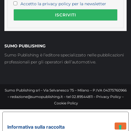
Accetto la privacy policy per la newsletter
SUMO PUBLISHING
Sumo Publishing è l’editore specializzato nelle pubblicazioni
professionali per gli operatori dell’automotive.
Sumo Publishing srl – Via Selvanesco 75 – Milano – P.IVA 04375760966
–
redazione@sumopublishing.it
– tel 02.89544811 –
Privacy Policy
–
Cookie Policy
LE TUE PREFERENZE RELATIVE ALLA PRIVACY
Informativa sulla raccolta