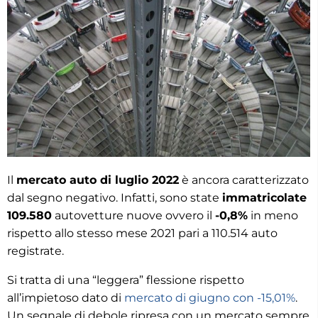
Il
mercato auto di luglio 2022
è ancora caratterizzato
dal segno negativo. Infatti, sono state
immatricolate
109.580
autovetture nuove ovvero il
-0,8%
in meno
rispetto allo stesso mese 2021 pari a 110.514 auto
registrate.
Si tratta di una “leggera” flessione rispetto
all’impietoso dato di
mercato di giugno con -15,01%
.
Un segnale di debole ripresa con un mercato sempre