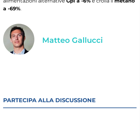
alimentazioni alternative
Gpl a -6%
e crolla il
metano
a -69%
.
Matteo Gallucci
PARTECIPA ALLA DISCUSSIONE