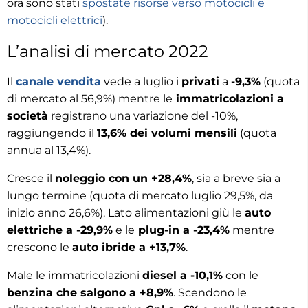
ora sono stati
spostate risorse verso motocicli e
motocicli elettrici
).
L’analisi di mercato 2022
Il
canale vendita
vede a luglio i
privati
a
-9,3%
(quota
di mercato al 56,9%) mentre le
immatricolazioni a
società
registrano una variazione del -10%,
raggiungendo il
13,6% dei volumi mensili
(quota
annua al 13,4%).
Cresce il
noleggio con un +28,4%
, sia a breve sia a
lungo termine (quota di mercato luglio 29,5%, da
inizio anno 26,6%). Lato alimentazioni giù le
auto
elettriche a -29,9%
e le
plug-in a -23,4%
mentre
crescono le
auto ibride a +13,7%
.
Male le immatricolazioni
diesel a -10,1%
con le
benzina che salgono a +8,9%
. Scendono le