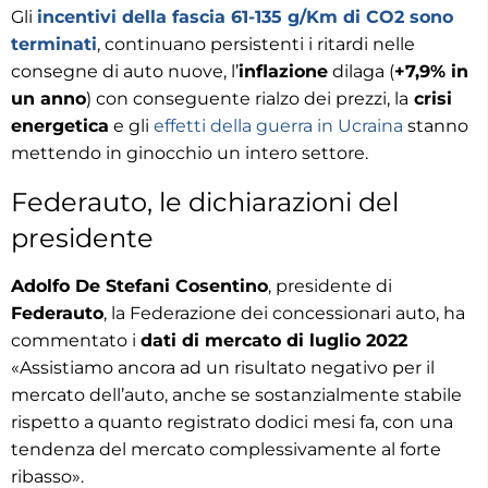
Gli
incentivi della fascia 61-135 g/Km di CO2 sono
terminati
, continuano persistenti i ritardi nelle
consegne di auto nuove, l’
inflazione
dilaga (
+7,9% in
un anno
) con conseguente rialzo dei prezzi, la
crisi
energetica
e gli
effetti della guerra in Ucraina
stanno
mettendo in ginocchio un intero settore.
Federauto, le dichiarazioni del
presidente
Adolfo De Stefani Cosentino
, presidente di
Federauto
, la Federazione dei concessionari auto, ha
commentato i
dati di mercato di luglio 2022
«Assistiamo ancora ad un risultato negativo per il
mercato dell’auto, anche se sostanzialmente stabile
rispetto a quanto registrato dodici mesi fa, con una
tendenza del mercato complessivamente al forte
ribasso».