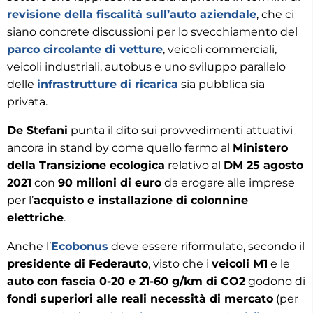
revisione della
fiscalità sull’auto aziendale
, che ci
siano concrete discussioni per lo svecchiamento del
parco circolante di vetture
, veicoli commerciali,
veicoli industriali, autobus e uno sviluppo parallelo
delle
infrastrutture di ricarica
sia pubblica sia
privata.
De Stefani
punta il dito sui provvedimenti attuativi
ancora in stand by come quello fermo al
Ministero
della Transizione ecologica
relativo al
DM 25 agosto
2021
con
90 milioni di euro
da erogare alle imprese
per l’
acquisto e installazione di colonnine
elettriche
.
Anche l’
Ecobonus
deve essere riformulato, secondo il
presidente di Federauto
, visto che i
veicoli M1
e le
auto con fascia 0-20 e 21-60 g/km di CO2
godono di
fondi superiori alle reali necessità di mercato
(per