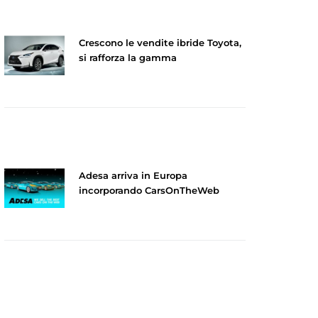
Crescono le vendite ibride Toyota,
si rafforza la gamma
Adesa arriva in Europa
incorporando CarsOnTheWeb