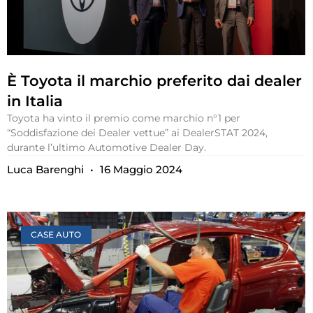
È Toyota il marchio preferito dai dealer
in Italia
Toyota ha vinto il premio come marchio n°1 per
“Soddisfazione dei Dealer vettue” ai DealerSTAT 2024,
durante l’ultimo Automotive Dealer Day.
Luca Barenghi
16 Maggio 2024
CASE AUTO