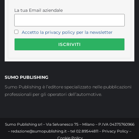
La tua Email aziendale
Accetto la privacy policy per la newsletter
SUMO PUBLISHING
Sumo Publishing è l’editore specializzato nelle pubblicazioni
professionali per gli operatori dell’automotive.
Sumo Publishing srl – Via Selvanesco 75 – Milano – P.IVA 04375760966
–
redazione@sumopublishing.it
– tel 02.89544811 –
Privacy Policy
–
Cookie Policy