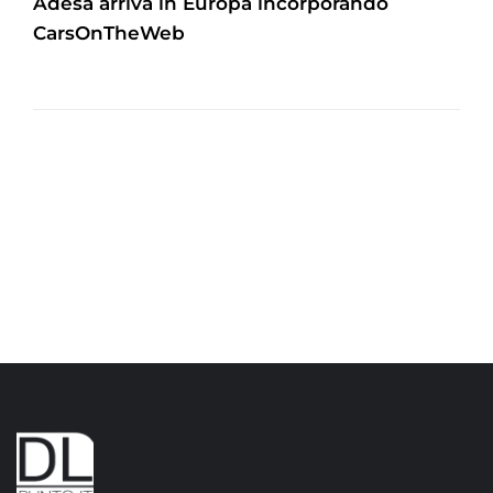
Adesa arriva in Europa incorporando
CarsOnTheWeb