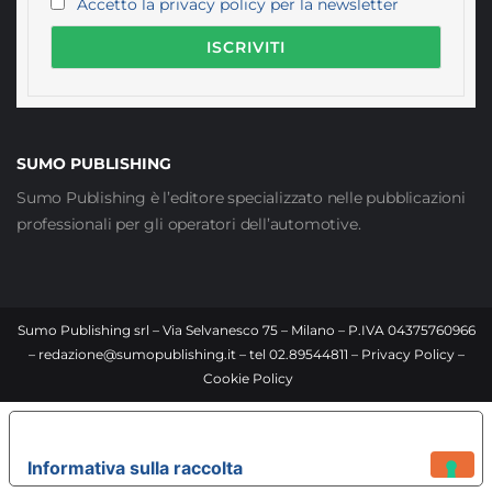
Accetto la privacy policy per la newsletter
SUMO PUBLISHING
Sumo Publishing è l’editore specializzato nelle pubblicazioni
professionali per gli operatori dell’automotive.
Sumo Publishing srl – Via Selvanesco 75 – Milano – P.IVA 04375760966
–
redazione@sumopublishing.it
– tel 02.89544811 –
Privacy Policy
–
Cookie Policy
LE TUE PREFERENZE RELATIVE ALLA PRIVACY
Informativa sulla raccolta