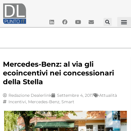
Mercedes-Benz: al via gli
ecoincentivi nei concessionari
della Stella
Redazione Dealerlink
Settembre 4, 2017
Attualità
Incentivi
,
Mercedes-Benz
,
Smart