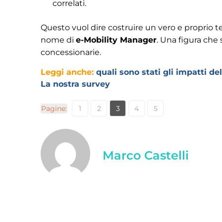
correlati.
Questo vuol dire costruire un vero e proprio t
nome di
e-Mobility Manager
. Una figura che 
concessionarie.
Leggi anche:
quali sono stati gli impatti de
La nostra survey
Pagine:
1
2
3
4
5
Marco Castelli