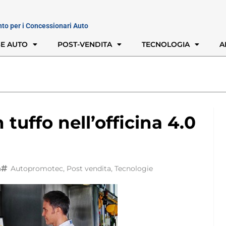
nto per i Concessionari Auto
E AUTO
POST-VENDITA
TECNOLOGIA
A
uffo nell’officina 4.0
à
Autopromotec
,
Post vendita
,
Tecnologie