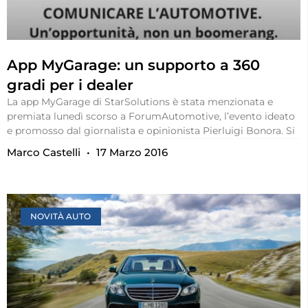
App MyGarage: un supporto a 360
gradi per i dealer
La app MyGarage di StarSolutions è stata menzionata e
premiata lunedì scorso a ForumAutomotive, l’evento ideato
e promosso dal giornalista e opinionista Pierluigi Bonora. Si
Marco Castelli
17 Marzo 2016
NOVITÀ AUTO