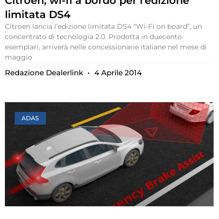
Citroen, wi-fi a bordo per l’edizione
limitata DS4
Citroen lancia l’edizione limitata DS4 “Wi-Fi on board”, un
concentrato di tecnologia 2.0. Prodotta in duecento
esemplari, arriverà nelle concessionarie italiane nel mese di
maggio
Redazione Dealerlink
4 Aprile 2014
ADAS