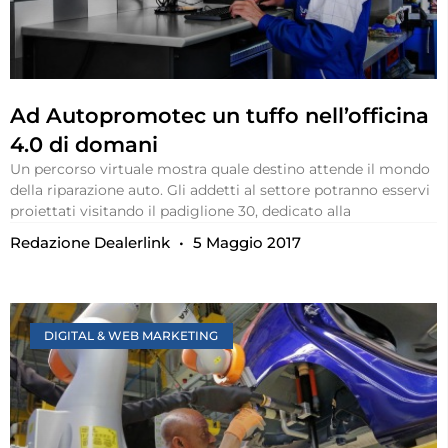
Ad Autopromotec un tuffo nell’officina
4.0 di domani
Un percorso virtuale mostra quale destino attende il mondo
della riparazione auto. Gli addetti al settore potranno esservi
proiettati visitando il padiglione 30, dedicato alla
Redazione Dealerlink
5 Maggio 2017
DIGITAL & WEB MARKETING